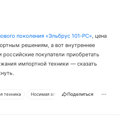
нового поколения «Эльбрус 101-РС»
, цена
портным решениям, а вот внутреннее
и российские покупатели приобретать
ожания импортной техники — сказать
кнуть.
я техника
Носимая электроника
Поделиться
Камеры