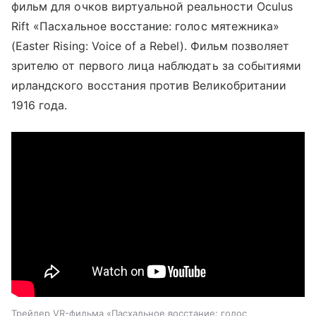
фильм для очков виртуальной реальности Oculus
Rift «Пасхальное восстание: голос мятежника»
(Easter Rising: Voice of a Rebel). Фильм позволяет
зрителю от первого лица наблюдать за событиями
ирландского восстания против Великобритании
1916 года.
Трейлер VR-фильма «Пасхальное восстание: голос