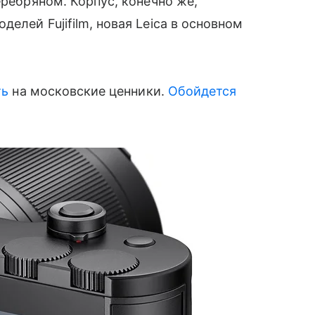
еребряном. Корпус, конечно же,
елей Fujifilm, новая Leica в основном
ть
на московские ценники.
Обойдется