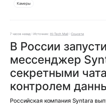
Камеры
7 часов назад
Источник:
Hi-Tech Mail
Соцсети
В России запуст
мессенджер Synt
секретными чат
контролем данн
Российская компания Syntara вы