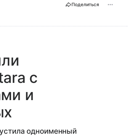
Поделиться
или
ara с
ами и
ых
пустила одноименный