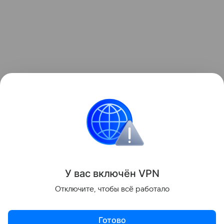
Ранее стало
известно
, что Xiaomi в очередной раз
повысила цены на свои смартфоны в Китае.
для отдельных моделей рост составил почти 13%.
смартфоны
Поделиться
У вас включ
ён
V
P
N
Отключите, чтобы всё работало
Готово