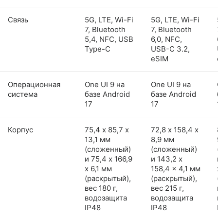
Связь
5G, LTE, Wi-Fi
5G, LTE, Wi-Fi
7, Bluetooth
7, Bluetooth
5,4, NFC, USB
6,0, NFC,
Type-C
USB-C 3.2,
eSIM
Операционная
One UI 9 на
One UI 9 на
система
базе Android
базе Android
17
17
Корпус
75,4 х 85,7 х
72,8 х 158,4 х
13,1 мм
8,9 мм
(сложенный)
(сложенный)
и 75,4 x 166,9
и 143,2 x
x 6,1 мм
158,4 x 4,1 мм
(раскрытый),
(раскрытый),
вес 180 г,
вес 215 г,
водозащита
водозащита
IP48
IP48