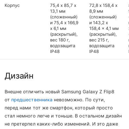
Корпус
75,4 х 85,7 х
72,8 х 158,4 х
13,1 мм
8,9 мм
(сложенный)
(сложенный)
и 75,4 x 166,9
и 143,2 x
x 6,1 мм
158,4 x 4,1 мм
(раскрытый),
(раскрытый),
вес 180 г,
вес 215 г,
водозащита
водозащита
IP48
IP48
Дизайн
Внешне отличить новый Samsung Galaxy Z Flip8
от
предшественника
невозможно. По сути,
перед нами тот же смартфон, который просто
стал немного легче и тоньше. В остальном дизайн
не претерпел каких-либо изменений. И это даже