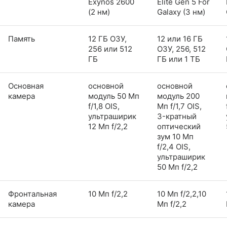
Exynos 2600
Elite Gen 5 For
(2 нм)
Galaxy (3 нм)
Память
12 ГБ ОЗУ,
12 или 16 ГБ
256 или 512
ОЗУ, 256, 512
ГБ
ГБ или 1 ТБ
Основная
основной
основной
камера
модуль 50 Мп
модуль 200
f/1,8 OIS,
Мп f/1,7 OIS,
ультраширик
3-кратный
12 Мп f/2,2
оптический
зум 10 Мп
f/2,4 OIS,
ультраширик
50 Мп f/2,2
Фронтальная
10 Мп f/2,2
10 Мп f/2,2,10
камера
Мп f/2,2