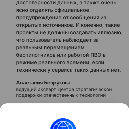
достоверности данных, а также очень
ясно отделять официальное
предупреждение от сообщения из
открытых источников. И конечно, такие
проекты не должны создавать иллюзию,
что пользователь наблюдает за
реальным перемещением
беспилотников или работой ПВО в
режиме реального времени, если
технически у сервиса таких данных нет.
Анастасия Безрукова
ведущий эксперт Центра стратегической
поддержки отечественных технологий
Ранее в Рунете
нашли
скам-сервисы, которые
наживаются на теме бензина.