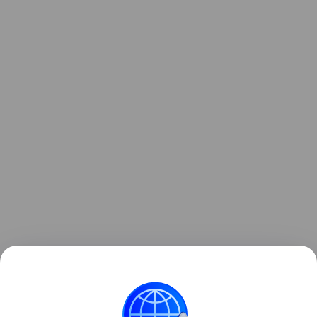
Ранее LG
анонсировала
игровой монитор с
частотой обновления экрана 1000 Гц. UltraGear
25G590B — первая в мире модель с такой