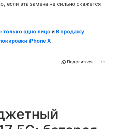
но, если эта замена не сильно скажется
» только одно лицо
и
В продажу
блокировки iPhone X
Поделиться
джетный