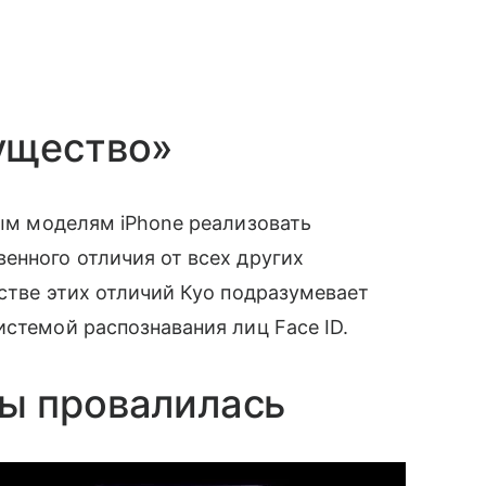
ущество»
вым моделям iPhone реализовать
енного отличия от всех других
естве этих отличий Куо подразумевает
истемой распознавания лиц Face ID.
ы провалилась