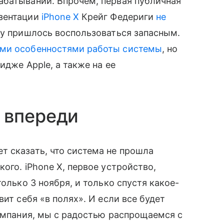
абатываний. Впрочем, первая публичная
езентации
iPhone X
Крейг Федериги
не
ему пришлось воспользоваться запасным.
кими особенностями работы системы
, но
идже Apple, а также на ее
 впереди
т сказать, что система не прошла
ого. iPhone X, первое устройство,
олько 3 ноября, и только спустя какое-
ит себя «в полях». И если все будет
компания, мы с радостью распрощаемся с