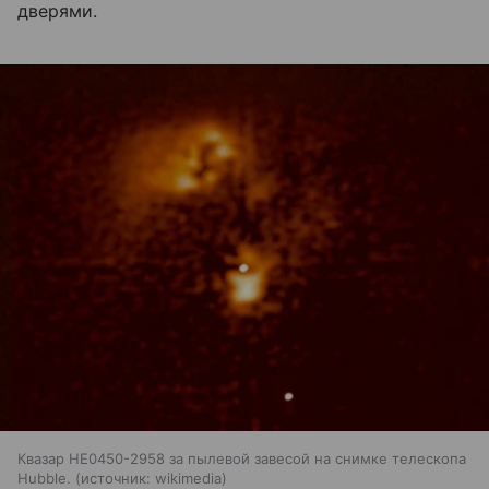
дверями.
Квазар HE0450-2958 за пылевой завесой на снимке телескопа
Hubble.
источник:
wikimedia