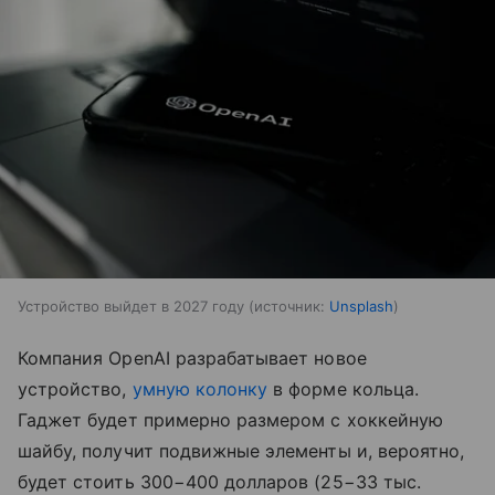
Устройство выйдет в 2027 году
источник:
Unsplash
Компания OpenAI разрабатывает новое
устройство,
умную колонку
в форме кольца.
Гаджет будет примерно размером с хоккейную
шайбу, получит подвижные элементы и, вероятно,
будет стоить 300−400 долларов (25−33 тыс.