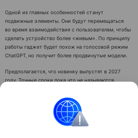
Одной из главных особенностей станут
подвижные элементы. Они будут перемещаться
во время взаимодействия с пользователем, чтобы
сделать устройство более «живым». По принципу
работы гаджет будет похож на голосовой режим
ChatGPT, но получит более продвинутые модели.
Предполагается, что новинку выпустят в 2027
году. Точные сроки пока что не называются.
Ранее OpenAI
выпустила
свой первый гаджет.
Умные колонки
OpenAI