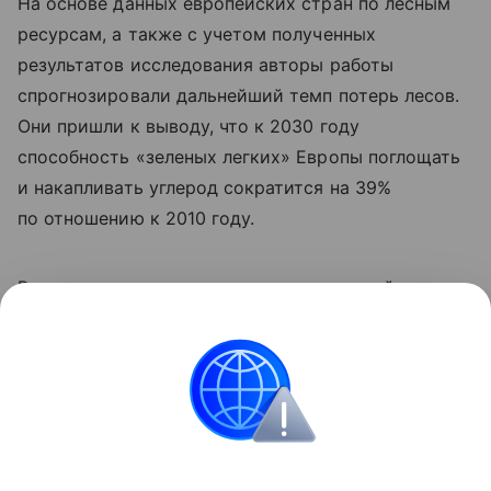
На основе данных европейских стран по лесным
ресурсам, а также с учетом полученных
результатов исследования авторы работы
спрогнозировали дальнейший темп потерь лесов.
Они пришли к выводу, что к 2030 году
способность «зеленых легких» Европы поглощать
и накапливать углерод сократится на 39%
по отношению к 2010 году.
Ранее мы
рассказывали
, как окаменевший лес
показал последние 300 миллионов лет в истории
Европы.
природа