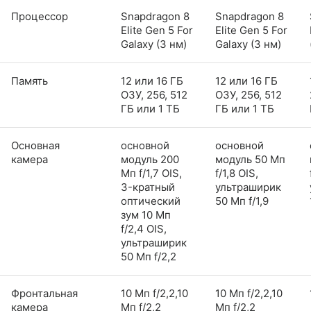
Процессор
Snapdragon 8
Snapdragon 8
Elite Gen 5 For
Elite Gen 5 For
Galaxy (3 нм)
Galaxy (3 нм)
Память
12 или 16 ГБ
12 или 16 ГБ
ОЗУ, 256, 512
ОЗУ, 256, 512
ГБ или 1 ТБ
ГБ или 1 ТБ
Основная
основной
основной
камера
модуль 200
модуль 50 Мп
Мп f/1,7 OIS,
f/1,8 OIS,
3-кратный
ультраширик
оптический
50 Мп f/1,9
зум 10 Мп
f/2,4 OIS,
ультраширик
50 Мп f/2,2
Фронтальная
10 Мп f/2,2,10
10 Мп f/2,2,10
камера
Мп f/2,2
Мп f/2,2