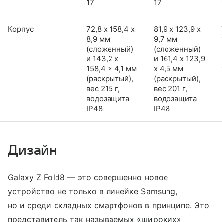
17
17
Корпус
72,8 х 158,4 х
81,9 х 123,9 х
8,9 мм
9,7 мм
(сложенный)
(сложенный)
и 143,2 x
и 161,4 x 123,9
158,4 x 4,1 мм
x 4,5 мм
(раскрытый),
(раскрытый),
вес 215 г,
вес 201 г,
водозащита
водозащита
IP48
IP48
Дизайн
Galaxy Z Fold8 — это совершенно новое
устройство не только в линейке Samsung,
но и среди складных смартфонов в принципе. Это
представитель так называемых «широких»