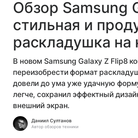
Обзор Samsung Ga
стильная и прод
раскладушка на
В новом Samsung Galaxy Z Flip8 к
переизобрести формат раскладуш
довели до ума уже удачную форму
легче, сохранил эффектный диза
внешний экран.
Даниил Султанов
Автор обзоров техники