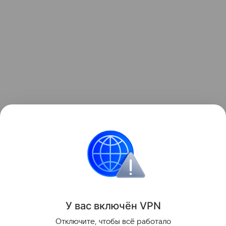
Узнать больше о необычном инциденте с ракетой
можно в отдельном
материале
Hi-Tech Mail.
космос
Луна
Поделиться
У вас включ
ён
V
P
N
Отключите, чтобы всё работало