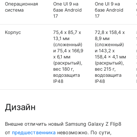
Операционная
One UI 9 на
One UI 9 на
система
базе Android
базе Android
17
17
Корпус
75,4 х 85,7 х
72,8 х 158,4 х
13,1 мм
8,9 мм
(сложенный)
(сложенный)
и 75,4 x 166,9
и 143,2 x
x 6,1 мм
158,4 x 4,1 мм
(раскрытый),
(раскрытый),
вес 180 г,
вес 215 г,
водозащита
водозащита
IP48
IP48
Дизайн
Внешне отличить новый Samsung Galaxy Z Flip8
от
предшественника
невозможно. По сути,