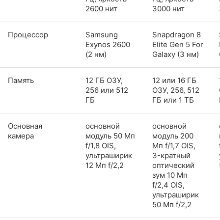
2600 нит
3000 нит
Процессор
Samsung
Snapdragon 8
Exynos 2600
Elite Gen 5 For
(2 нм)
Galaxy (3 нм)
Память
12 ГБ ОЗУ,
12 или 16 ГБ
256 или 512
ОЗУ, 256, 512
ГБ
ГБ или 1 ТБ
Основная
основной
основной
камера
модуль 50 Мп
модуль 200
f/1,8 OIS,
Мп f/1,7 OIS,
ультраширик
3-кратный
12 Мп f/2,2
оптический
зум 10 Мп
f/2,4 OIS,
ультраширик
50 Мп f/2,2