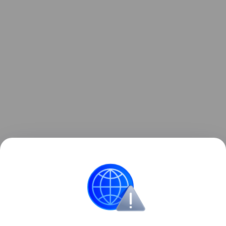
Ранее мы сообщали, что
мошенники похитили у
детей-игроков Roblox более 1 млрд рублей
— и
разбирали схемы, которые те применяли.
мошенники
Кибератаки