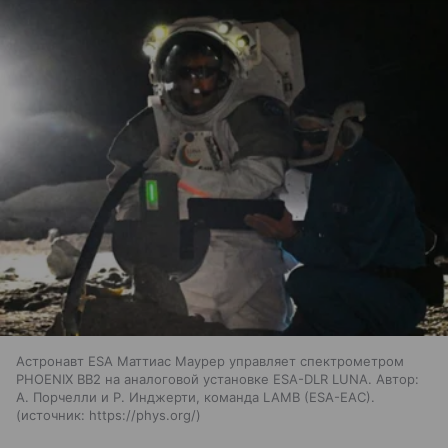
Астронавт ESA Маттиас Маурер управляет спектрометром
PHOENIX BB2 на аналоговой установке ESA-DLR LUNA. Автор:
А. Порчелли и Р. Инджерти, команда LAMB (ESA-EAC).
источник:
https://phys.org/