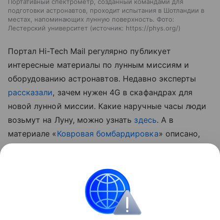
Портативный спектрометр, созданный командами для
подготовки астронавтов, проходит испытания в Шотландии в
местах, напоминающих лунную поверхность. Фото:
Лестерский университет
источник:
https://phys.org/
Портал
Hi-Tech Mail
регулярно публикует
интересные материалы по лунным миссиям и
оборудованию астронавтов. Недавно эксперты
рассказали
, зачем нужен 4G в скафандрах для
новой лунной миссии.
Какие наручные часы люди
возьмут на Луну, можно узнать
здесь
.
А в
материале «
Ковровая бомбардировка
» описано,
как экипаж «Артемиды» воочию наблюдал удары
метеоритов по Луне.
космос
Луна
природа