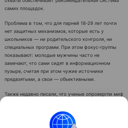
охваты обеспечивает рекомендательная система
самих площадок.
Проблема в том, что для парней 18-29 лет почти
нет защитных механизмов, которые есть у
школьников — ни родительского контроля, ни
специальных программ. При этом фокус-группы
показывают: молодые мужчины часто не
замечают, что сами сидят в информационном
пузыре, считая при этом чужие источники
предвзятыми, а свои — объективными.
Также недавно писали, что ученые опровергли миф
о том, что люди не меняются. Подробности в
статье.