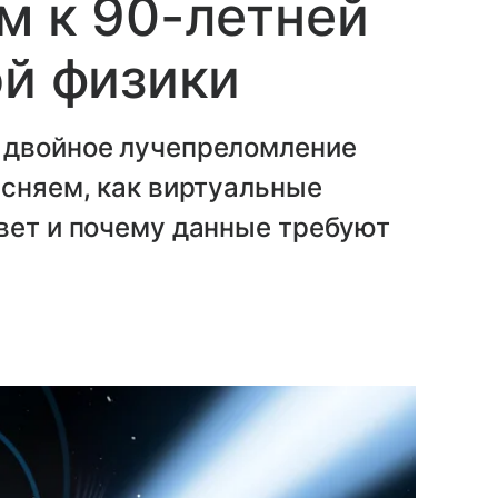
м к 90-летней
ой физики
 двойное лучепреломление
ясняем, как виртуальные
вет и почему данные требуют