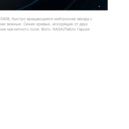
-5408, быстро вращающаяся нейтронная звезда с
ми земные. Синие кривые, исходящие от двух
ии магнитного поля. Фото: NASA/Пабло Гарсия