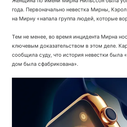
Женщина по имени Мирна Нильссон была уби
года. Первоначально невестка Мирны, Кэрола
на Мирну «напала группа людей, которые во
Тем не менее, во время инцидента Мирна нос
ключевым доказательством в этом деле. Кар
сообщила суду, что история невестки была «
дом была сфабрикована».