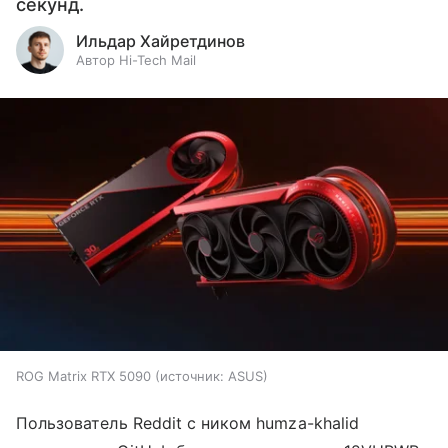
секунд.
Ильдар Хайретдинов
Автор Hi-Tech Mail
ROG Matrix RTX 5090
источник:
ASUS
Пользователь Reddit с ником humza-khalid