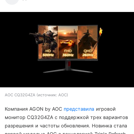
AOC CQ32G4ZA
источник:
AOC
Компания AGON by AOC
представила
игровой
монитор CQ32G4ZA с поддержкой трех вариантов
разрешения и частоты обновления. Новинка стала