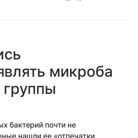
ись
являть микроба
 группы
х бактерий почти не
еные нашли ее «отпечатки