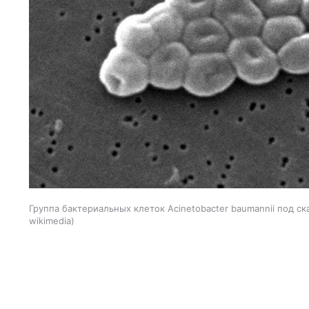
Группа бактериальных клеток Acinetobacter baumannii под
wikimedia