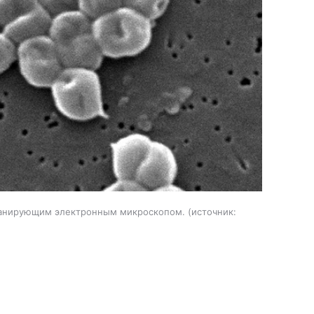
 сканирующим электронным микроскопом.
источник: