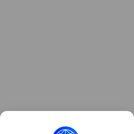
Название ханства происходит от монгольского
слова «зүүн гар» — «левая рука» или «левое
крыло».