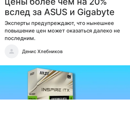
цены более чем на 20%
вслед за ASUS и Gigabyte
Эксперты предупреждают, что нынешнее
повышение цен может оказаться далеко не
последним.
Денис Хлебников
Выберите комментарий
Выберите комментарий
Выберите комментарий
Информация полезная и актуальная
Информация полезная и актуальная
Информация полезная и актуальная