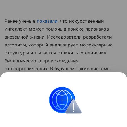
Ранее ученые
показали
, что искусственный
интеллект может помочь в поиске признаков
внеземной жизни. Исследователи разработали
алгоритм, который анализирует молекулярные
структуры и пытается отличить соединения
биологического происхождения
от неорганических. В будущем такие системы
могут установить на космические аппараты
для автоматического поиска следов жизни
на Марсе, Луне и других небесных телах.
медицина
Поделиться