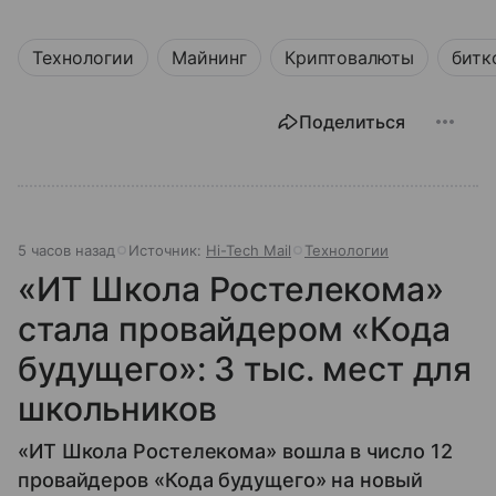
Технологии
Майнинг
Криптовалюты
битк
Поделиться
5 часов назад
Источник:
Hi-Tech Mail
Технологии
«ИТ Школа Ростелекома»
стала провайдером «Кода
будущего»: 3 тыс. мест для
школьников
«ИТ Школа Ростелекома» вошла в число 12
провайдеров «Кода будущего» на новый