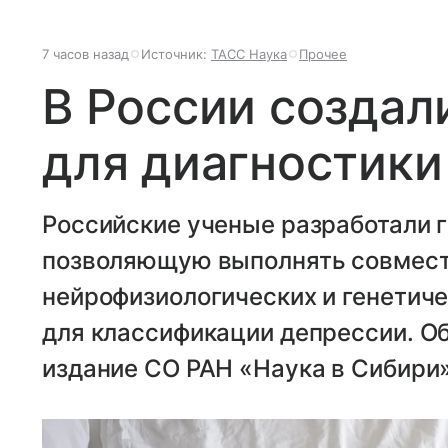
7 часов назад
Источник:
ТАСС Наука
Прочее
В России создал
для диагностики
Российские ученые разработали 
позволяющую выполнять совмест
нейрофизиологических и генетич
для классификации депрессии. О
издание СО РАН «Наука в Сибири»