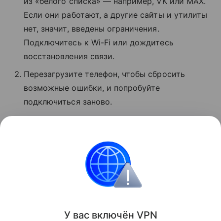
из «белого списка» — например, VK или MAX.
Если они работают, а другие сайты и утилиты
нет, значит, введены ограничения.
Подключитесь к Wi-Fi или дождитесь
восстановления связи.
Перезагрузите телефон, чтобы сбросить
возможные ошибки, и попробуйте
подключиться заново.
Проверьте баланс. Если деньги кончились,
услуги связи могут быть недоступны.
Обратитесь в поддержку оператора.
Сбои
Поделиться
У вас включ
ён
V
P
N