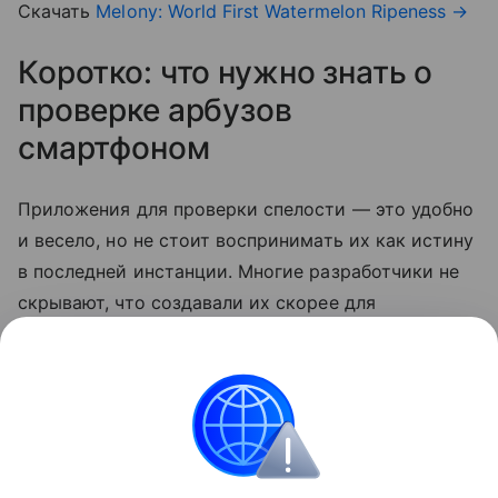
Скачать
Melony: World First Watermelon Ripeness
→
Коротко: что нужно знать о
проверке арбузов
смартфоном
Приложения для проверки спелости — это удобно
и весело, но не стоит воспринимать их как истину
в последней инстанции. Многие разработчики не
скрывают, что создавали их скорее для
развлечения. Так что по-прежнему лучший способ
выбрать сладкий арбуз — довериться своим
ощущениям.
смартфоны
Лайфхаки