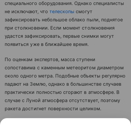
специального оборудования. Однако специалисты
не исключают, что
телескопы
смогут
зафиксировать небольшое облако пыли, поднятое
при столкновении. Если момент столкновения
удастся зафиксировать, первые снимки могут
появиться уже в ближайшее время.
По оценкам экспертов, масса ступени
сопоставима с каменным метеоритом диаметром
около одного метра. Подобные объекты регулярно
падают на Землю, однако в большинстве случаев
практически полностью сгорают в атмосфере. В
случае с Луной атмосфера отсутствует, поэтому
ракета достигнет поверхности целиком.
Ранее стало известно, что лунный грунт
рассказал