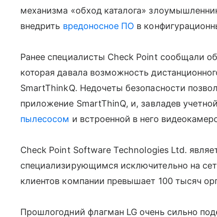
механизма «обход каталога» злоумышленник
внедрить
вредоносное ПО
в конфигурационны
Ранее специалисты Check Point сообщали о
которая давала возможность дистанционного
SmartThinkQ. Недочеты безопасности позвол
приложение SmartThinQ, и, завладев учетнои
пылесосом
и встроенной в него видеокамеро
Check Point Software Technologies Ltd. явля
специализирующимся исключительно на сете
клиентов компании превышает 100 тысяч орг
Прошлогодний флагман LG очень сильно поде