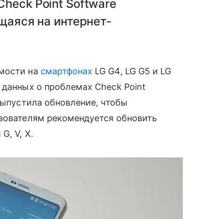
heck Point Software
щаяся на интернет-
имости на
смартфонах
LG G4, LG G5 и LG
 данных о проблемах Check Point
 выпустила обновление, чтобы
ьзователям рекомендуется обновить
G, V, X.