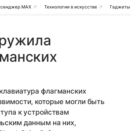
сенджер MAX
Технологии в искусстве
Гаджеты
аружила
гманских
клавиатура флагманских
звимости, которые могли быть
ступа к устройствам
ьским данным на них,