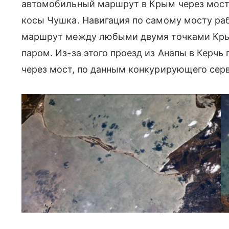
автомобильный маршрут в Крым через мост,
косы Чушка. Навигация по самому мосту ра
маршрут между любыми двумя точками Крым
паром. Из-за этого проезд из Анапы в Керчь 
через мост, по данным конкурирующего серви
Недавно мы показывали, как выглядит «Крымский мост» из к