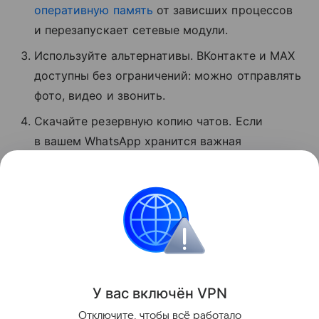
оперативную память
от зависших процессов
и перезапускает сетевые модули.
Используйте альтернативы. ВКонтакте и MAX
доступны без ограничений: можно отправлять
фото, видео и звонить.
Скачайте резервную копию чатов. Если
в вашем WhatsApp хранится важная
информация, экспортируйте данные
мессенджера, пока он хотя бы частично
доступен.
Сбои
Поделиться
У вас включ
ён
V
P
N
Отключите, чтобы всё работало