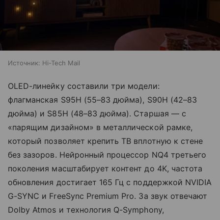
Источник:
Hi-Tech Mail
OLED-линейку составили три модели:
флагманская S95H (55–83 дюйма), S90H (42–83
дюйма) и S85H (48–83 дюйма). Старшая — с
«парящим дизайном» в металлической рамке,
который позволяет крепить ТВ вплотную к стене
без зазоров. Нейронный процессор NQ4 третьего
поколения масштабирует контент до 4K, частота
обновления достигает 165 Гц с поддержкой NVIDIA
G-SYNC и FreeSync Premium Pro. За звук отвечают
Dolby Atmos и технология Q-Symphony,