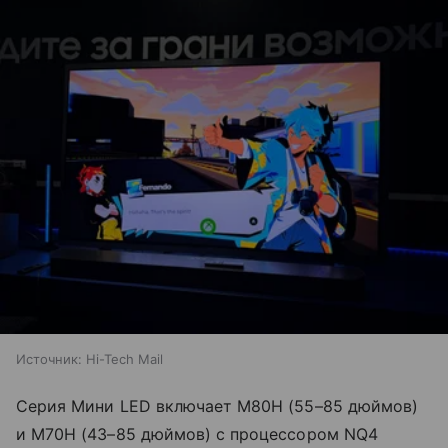
Источник:
Hi-Tech Mail
Серия Мини LED включает M80H (55–85 дюймов)
и M70H (43–85 дюймов) с процессором NQ4