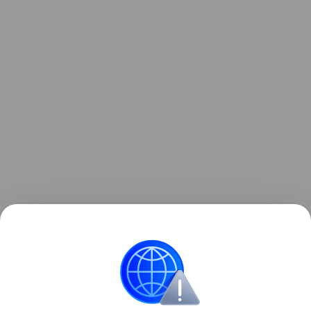
Ранее мы рассказывали, как
Samsung представила
первый ЖК-телевизор с подсветкой RGB microLED
.
Samsung
телевизоры