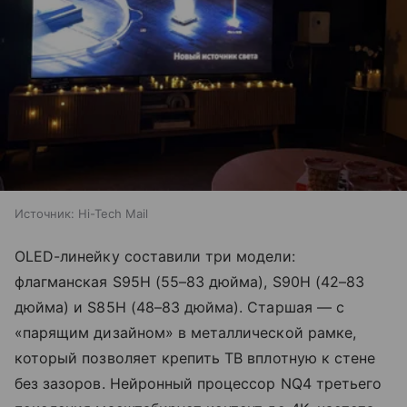
Источник:
Hi-Tech Mail
OLED-линейку составили три модели:
флагманская S95H (55–83 дюйма), S90H (42–83
дюйма) и S85H (48–83 дюйма). Старшая — с
«парящим дизайном» в металлической рамке,
который позволяет крепить ТВ вплотную к стене
без зазоров. Нейронный процессор NQ4 третьего