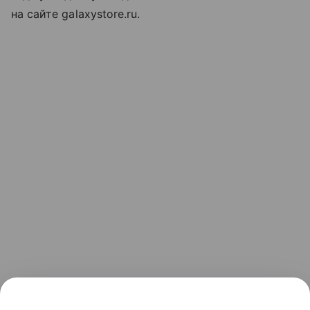
на сайте galaxystore.ru.
Ранее мы рассказывали, как
Samsung представила