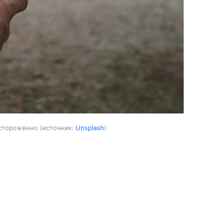
астороженно
источник:
Unsplash