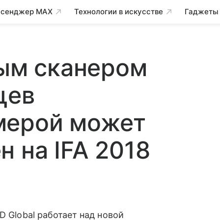
сенджер MAX
Технологии в искусстве
Гаджеты
ным сканером
цев
мерой может
н на IFA 2018
 Global работает над новой