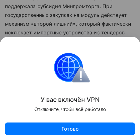
поддержала субсидия Минпромторга. При
государственных закупках на модуль действует
механизм «второй лишний», который фактически
исключает импортные устройства из тендеров
при наличии российского аналога.
У вас включ
ён
V
P
N
Отключите, чтобы всё работало
Готово