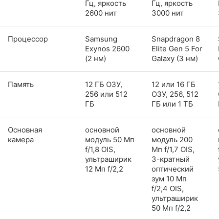
Гц, яркость
Гц, яркость
2600 нит
3000 нит
Процессор
Samsung
Snapdragon 8
Exynos 2600
Elite Gen 5 For
(2 нм)
Galaxy (3 нм)
Память
12 ГБ ОЗУ,
12 или 16 ГБ
256 или 512
ОЗУ, 256, 512
ГБ
ГБ или 1 ТБ
Основная
основной
основной
камера
модуль 50 Мп
модуль 200
f/1,8 OIS,
Мп f/1,7 OIS,
ультраширик
3-кратный
12 Мп f/2,2
оптический
зум 10 Мп
f/2,4 OIS,
ультраширик
50 Мп f/2,2