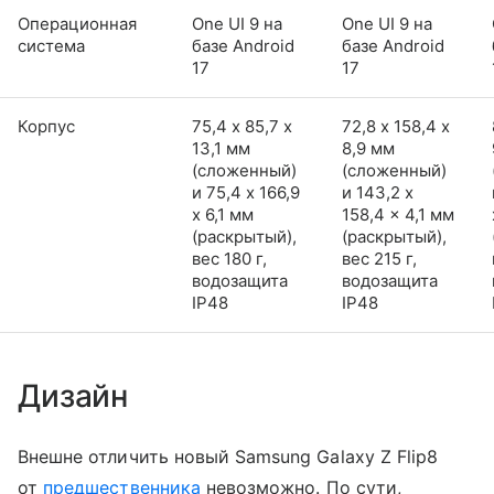
Операционная
One UI 9 на
One UI 9 на
система
базе Android
базе Android
17
17
Корпус
75,4 х 85,7 х
72,8 х 158,4 х
13,1 мм
8,9 мм
(сложенный)
(сложенный)
и 75,4 x 166,9
и 143,2 x
x 6,1 мм
158,4 x 4,1 мм
(раскрытый),
(раскрытый),
вес 180 г,
вес 215 г,
водозащита
водозащита
IP48
IP48
Дизайн
Внешне отличить новый Samsung Galaxy Z Flip8
от
предшественника
невозможно. По сути,