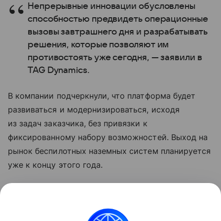
Непрерывные инновации обусловлены
способностью предвидеть операционные
вызовы завтрашнего дня и разрабатывать
решения, которые позволяют им
противостоять уже сегодня, — заявили в
TAG Dynamics.
В компании подчеркнули, что платформа будет
развиваться и модернизироваться, исходя
из задач заказчика, без привязки к
фиксированному набору возможностей. Выход на
рынок беспилотных наземных систем планируется
уже к концу этого года.
Читайте также нашу
статью
о том, как Textron
представила новый наземный беспилотник RIPSAW
M1.