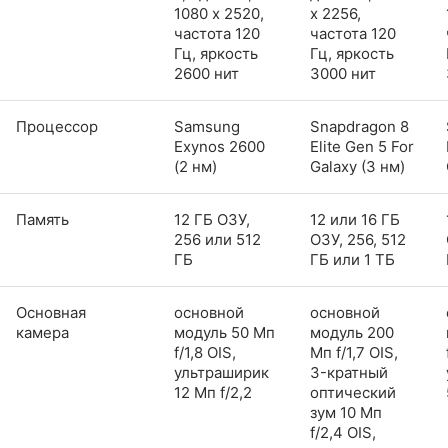
1080 x 2520,
x 2256,
частота 120
частота 120
Гц, яркость
Гц, яркость
2600 нит
3000 нит
Процессор
Samsung
Snapdragon 8
Exynos 2600
Elite Gen 5 For
(2 нм)
Galaxy (3 нм)
Память
12 ГБ ОЗУ,
12 или 16 ГБ
256 или 512
ОЗУ, 256, 512
ГБ
ГБ или 1 ТБ
Основная
основной
основной
камера
модуль 50 Мп
модуль 200
f/1,8 OIS,
Мп f/1,7 OIS,
ультраширик
3-кратный
12 Мп f/2,2
оптический
зум 10 Мп
f/2,4 OIS,