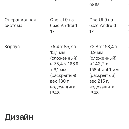
eSIM
Операционная
One UI 9 на
One UI 9 на
система
базе Android
базе Android
17
17
Корпус
75,4 х 85,7 х
72,8 х 158,4 х
13,1 мм
8,9 мм
(сложенный)
(сложенный)
и 75,4 x 166,9
и 143,2 x
x 6,1 мм
158,4 x 4,1 мм
(раскрытый),
(раскрытый),
вес 180 г,
вес 215 г,
водозащита
водозащита
IP48
IP48
Дизайн