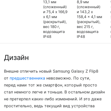
13,1 мм
8,9 мм
(сложенный)
(сложенный)
и 75,4 x 166,9
и 143,2 x
x 6,1 мм
158,4 x 4,1 мм
(раскрытый),
(раскрытый),
вес 180 г,
вес 215 г,
водозащита
водозащита
IP48
IP48
Дизайн
Внешне отличить новый Samsung Galaxy Z Flip8
от
предшественника
невозможно. По сути,
перед нами тот же смартфон, который просто
стал немного легче и тоньше. В остальном дизайн
не претерпел каких-либо изменений. И это даже
простительно, ведь текущий вид устройства