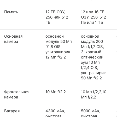
Память
12 ГБ ОЗУ,
12 или 16 ГБ
256 или 512
ОЗУ, 256, 512
ГБ
ГБ или 1 ТБ
Основная
основной
основной
камера
модуль 50 Мп
модуль 200
f/1,8 OIS,
Мп f/1,7 OIS,
ультраширик
3-кратный
12 Мп f/2,2
оптический
зум 10 Мп
f/2,4 OIS,
ультраширик
50 Мп f/2,2
Фронтальная
10 Мп f/2,2
10 Мп f/2,2,10
камера
Мп f/2,2
Батарея
4300 мАч,
5000 мАч,
быстрая
быстрая