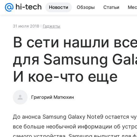
Новости
Обзоры
Статьи
Мес
31 июля 2018
Гаджеты
В сети нашли все
для Samsung Gal
И кое-что еще
Григорий Матюхин
До анонса Samsung Galaxy Note9 остается чу
все больше необычной информации об устро
самого устройства, Samsung выпустит для 