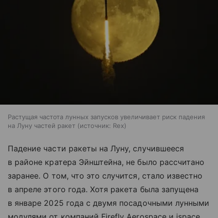
Растущая частота лунных запусков увеличивает риск падения
на Луну частей ракет
источник:
Rex
Падение части ракеты на Луну, случившееся
в районе кратера Эйнштейна, не было рассчитано
заранее. О том, что это случится, стало известно
в апреле этого года. Хотя ракета была запущена
в январе 2025 года с двумя посадочными лунными
модулями от компаний Firefly Aerospace и ispace.