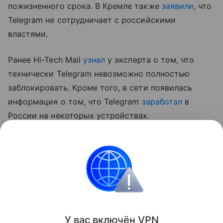
пожизненного срока. В Кремле также
заявили
, что
Telegram не сотрудничает с российскими
властями.
Ранее Hi-Tech Mail
узнал
у эксперта о том, что
технически Telegram невозможно полностью
заблокировать. Кроме того, в сети появилась
информация о том, что Telegram
заработал
в
России на некоторых устройствах.
* внесен в перечень террористов и экстремистов
Росфинмониторинга
Россия
Telegram
Сбои
Поделиться
У вас включ
ён
V
P
N