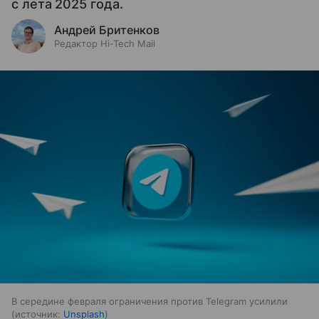
с лета 2025 года.
Андрей Бритенков
Редактор Hi-Tech Mail
В середине февраля ограничения против Telegram усилили
источник:
Unsplash