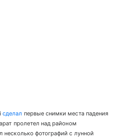
i
сделал
первые снимки места падения
парат пролетел над районом
л несколько фотографий с лунной