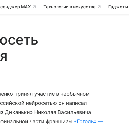
сенджер MAX
Технологии в искусстве
Гаджеты
осеть
я
яненко принял участие в необычном
сийской нейросетью он написал
лиз Диканьки» Николая Васильевича
т финальной части франшизы
«Гоголь» —