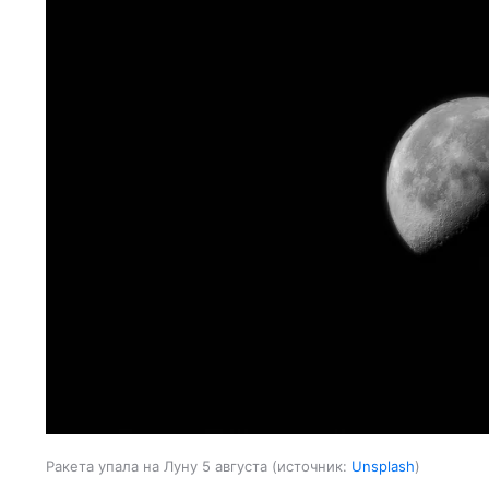
Ракета упала на Луну 5 августа
источник:
Unsplash