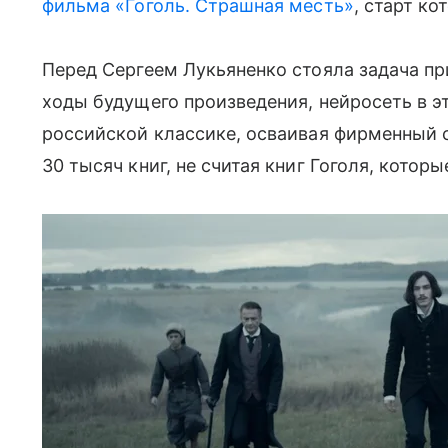
фильма «Гоголь. Страшная месть»
, старт ко
Перед Сергеем Лукьяненко стояла задача п
ходы будущего произведения, нейросеть в э
российской классике, осваивая фирменный
30 тысяч книг, не считая книг Гоголя, котор