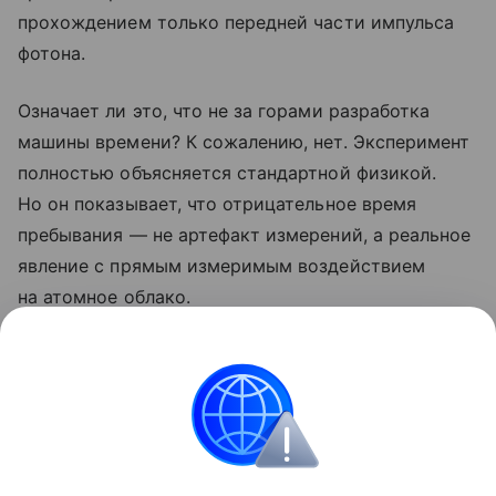
прохождением только передней части импульса
фотона.
Означает ли это, что не за горами разработка
машины времени? К сожалению, нет. Эксперимент
полностью объясняется стандартной физикой.
Но он показывает, что отрицательное время
пребывания — не артефакт измерений, а реальное
явление с прямым измеримым воздействием
на атомное облако.
Ранее физики
научились
считывать квантовые
биты быстрее и с меньшими затратами.
квантовый компьютер