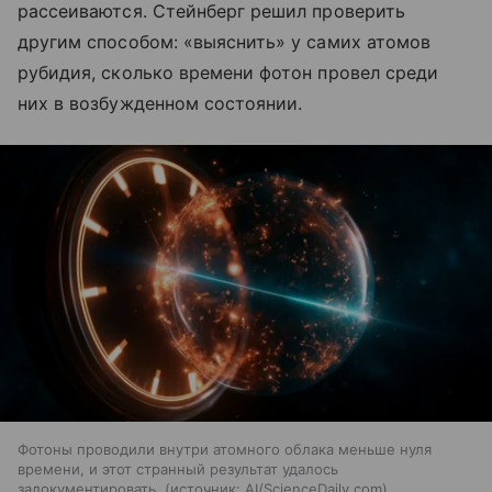
рассеиваются. Стейнберг решил проверить
другим способом: «выяснить» у самих атомов
рубидия, сколько времени фотон провел среди
них в возбужденном состоянии.
Фотоны проводили внутри атомного облака меньше нуля
времени, и этот странный результат удалось
задокументировать.
источник:
AI/ScienceDaily.com