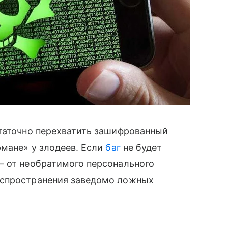
статочно перехватить зашифрованный
рмане» у злодеев. Если
баг
не будет
— от необратимого персонального
аспространения заведомо ложных