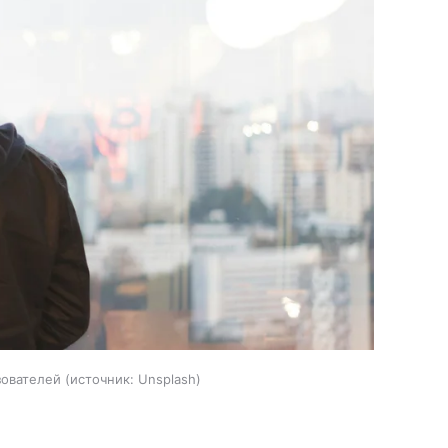
зователей
источник:
Unsplash