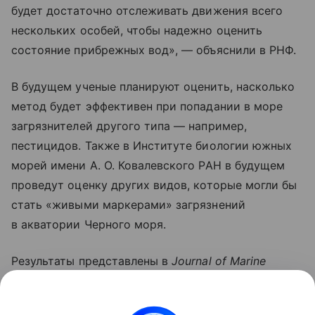
будет достаточно отслеживать движения всего
нескольких особей, чтобы надежно оценить
состояние прибрежных вод», — объяснили в РНФ.
В будущем ученые планируют оценить, насколько
метод будет эффективен при попадании в море
загрязнителей другого типа — например,
пестицидов. Также в Институте биологии южных
морей имени А. О. Ковалевского РАН в будущем
проведут оценку других видов, которые могли бы
стать «живыми маркерами» загрязнений
в акватории Черного моря.
Результаты представлены в
Journal of Marine
Science and Engineering.
Работа выполнена
при поддержке гранта РНФ (проект