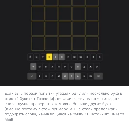
Если вы с первой попытки угадали одну или несколько букв в
игре «5 букв» от Тинькофф, не стоит сразу пытаться отгадать
слово, лучше проверьте как можно больше других букв
(именно поэтому в этом примере мы не стали продолжать
подбирать слова, начинающиеся на букву К)
источник:
Hi-Tech
Mail