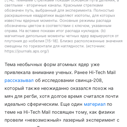
[1,14]. Темными стрелками показан основной путь деления, а
светлыми - вторичные каналы. Красными стрелками
обозначен путь, выбранный для эксперимента. Полностью
раскрашенные квадратики выделяют изотопы, для которых
известны ядерные моменты. Основные режимы распада
обозначены цветом в соответствии с ключом, указанным
справа. На вставке показан итог распада нуклидов. (b)
магнитные дипольные моменты четных ядер варьируются от
плутония до нобелия [15-18]. Близко расположенные значения
смещены по горизонтали для наглядности.
источник:
https://journals.aps.org/
Тема необычных форм атомных ядер уже
привлекала внимание ученых. Ранее Hi-Tech Mail
рассказывал
об исследовании свинца-208,
который также неожиданно оказался похож на
мяч для регби, хотя долгое время считался почти
идеально сферическим.
Еще один
материал
по
теме на Hi-Tech Mail посвящен тому, как физики
провели «невозможный» лазерный эксперимент с