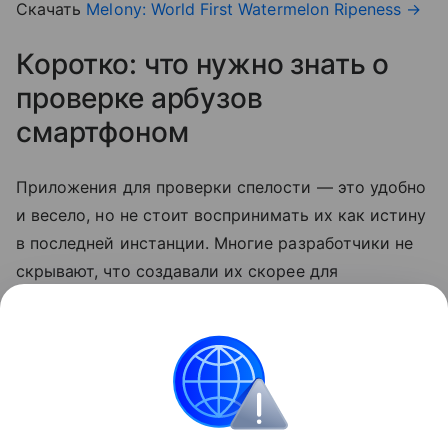
Скачать
Melony: World First Watermelon Ripeness
→
Коротко: что нужно знать о
проверке арбузов
смартфоном
Приложения для проверки спелости — это удобно
и весело, но не стоит воспринимать их как истину
в последней инстанции. Многие разработчики не
скрывают, что создавали их скорее для
развлечения. Так что по-прежнему лучший способ
выбрать сладкий арбуз — довериться своим
ощущениям.
смартфоны
Лайфхаки