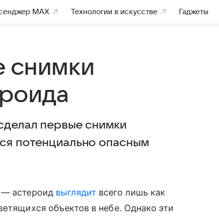
сенджер MAX
Технологии в искусстве
Гаджеты
е снимки
ероида
 сделал первые снимки
тся потенциально опасным
о — астероид
выглядит
всего лишь как
ветящихся объектов в небе. Однако эти