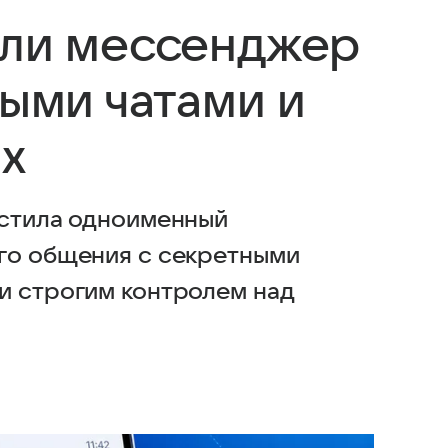
или мессенджер
ными чатами и
х
устила одноименный
го общения с секретными
и строгим контролем над