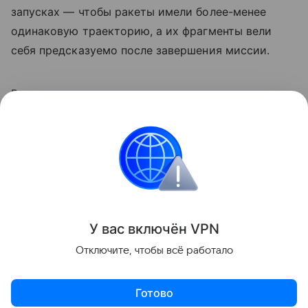
запусках — чтобы ракеты имели более-менее
одинаковую траекторию, а их фрагменты вели
себя предсказуемо после завершения миссии.
Ранее мы
рассказывали
о предложении
специалистов перенести место высадки
астронавтов «Артемиды-3» на Луну.
космос
NASA
Луна
Поделиться
У вас включ
ён
V
P
N
Отключите, чтобы всё работало
Готово