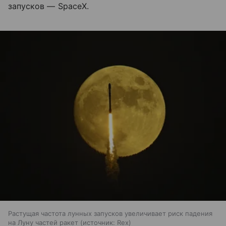
запусков — SpaceX.
Растущая частота лунных запусков увеличивает риск падения
на Луну частей ракет
источник:
Rex